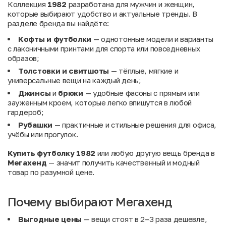
Коллекция
1982
разработана для мужчин и женщин,
которые выбирают удобство и актуальные тренды. В
разделе бренда вы найдёте:
Кофты и футболки
— однотонные модели и варианты
с лаконичными принтами для спорта или повседневных
образов;
Толстовки и свитшоты
— тёплые, мягкие и
универсальные вещи на каждый день;
Джинсы
и
брюки
— удобные фасоны с прямым или
зауженным кроем, которые легко впишутся в любой
гардероб;
Рубашки
— практичные и стильные решения для офиса,
учёбы или прогулок.
Купить футболку 1982
или любую другую вещь бренда в
Мегахенд
— значит получить качественный и модный
товар по разумной цене.
Почему выбирают Мегахенд
Выгодные цены
— вещи стоят в 2–3 раза дешевле,