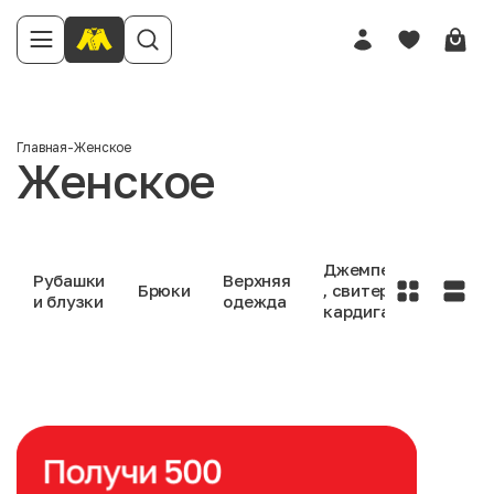
Главная
-
Женское
Женское
Джемперы
Рубашки
Верхняя
Брюки
, свитеры ,
Джин
и блузки
одежда
кардиганы