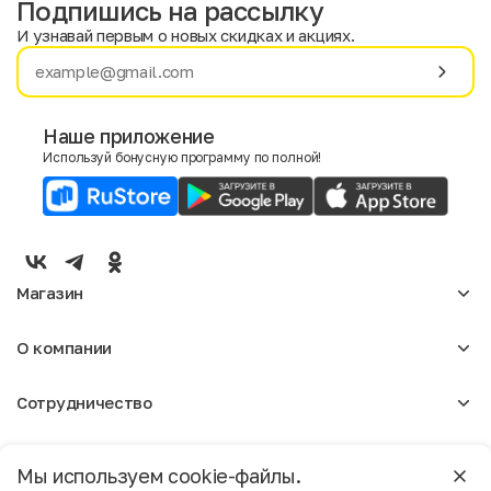
Подпишись на рассылку
И узнавай первым о новых скидках и акциях.
Имя
Фамилия
Наше приложение
Используй бонусную программу по полной!
E-mail
Пол
Мужской
Женский
Магазин
Согласие на получение чеков по электронной почте
Женское
О компании
Мужское
Аксессуары
О нас
Детское
Сотрудничество
Отзывы
Блог
Оптовикам
Вакансии
Помощь
Москва
Арендодателям
Магазины
Мы используем cookie-файлы.
Реклама