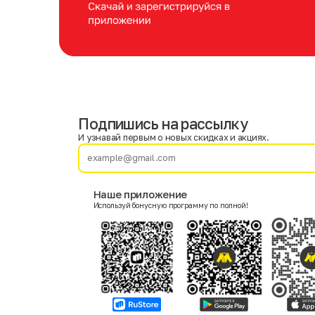
Подпишись на рассылку
Имя
Фамилия
И узнавай первым о новых скидках и акциях.
E-mail
Наше приложение
Используй бонусную программу по полной!
Пол
Мужской
Женский
Согласие на получение чеков по электронной почте