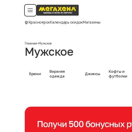
Условия пользования
Политика конфиденциальности
Смотреть все даты
©️ Мегахенд 2026. Все права защищены.
Красноярск
Календарь скидок
Магазины
Москва
Главная
-
Мужское
Мужское
Верхняя
Кофты и
Брюки
Джинсы
одежда
футболки