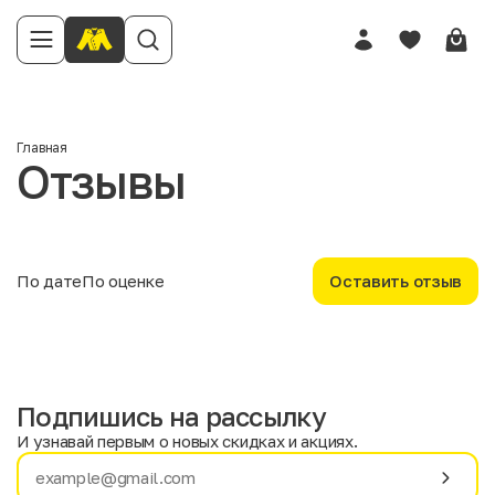
Имя
Главная
Отзывы
Телефон
Отзыв
По дате
По оценке
Оставить отзыв
Подпишись на рассылку
Твоя оценка
И узнавай первым о новых скидках и акциях.
Имя
Фамилия