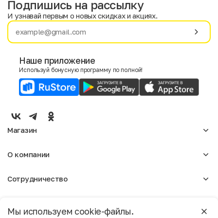
Подпишись на рассылку
И узнавай первым о новых скидках и акциях.
Имя
Фамилия
Наше приложение
Используй бонусную программу по полной!
E-mail
Пол
Мужской
Женский
Магазин
Согласие на получение чеков по электронной почте
Женское
О компании
Мужское
Аксессуары
О нас
Детское
Сотрудничество
Отзывы
Блог
Оптовикам
Вакансии
Помощь
Москва
Арендодателям
Магазины
Мы используем cookie-файлы.
Реклама