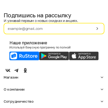
Подпишись на рассылку
И узнавай первым о новых скидках и акциях.
Имя
Фамилия
Наше приложение
Используй бонусную программу по полной!
E-mail
Пол
Мужской
Женский
Магазин
Согласие на получение чеков по электронной почте
Женское
О компании
Мужское
Аксессуары
О нас
Детское
Сотрудничество
Отзывы
Блог