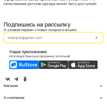
качественная детская одежда может быть доступной!
Подпишись на рассылку
И узнавай первым о новых скидках и акциях.
Имя
Фамилия
Наше приложение
Используй бонусную программу по полной!
E-mail
Пол
Мужской
Женский
Магазин
Согласие на получение чеков по электронной почте
Женское
О компании
Мужское
Аксессуары
О нас