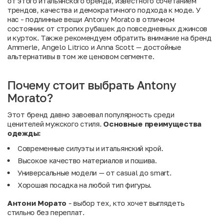
от этого итальянского бренда, известного сочетанием
трендов, качества и демократичного подхода к моде. У
нас - подлинные вещи Antony Morato в отличном
состоянии: от строгих рубашек до повседневных джинсов
и курток. Также рекомендуем обратить внимание на
бренд
Ammerle
,
Angelo Litrico
и
Anna Scott
— достойные
альтернативы в том же ценовом сегменте.
Почему стоит выбрать Antony
Morato?
Этот бренд давно завоевал популярность среди
ценителей мужского стиля.
Основные преимущества
одежды:
Современные силуэты и итальянский крой.
Высокое качество материалов и пошива.
Универсальные модели — от casual до smart.
Хорошая посадка на любой тип фигуры.
Антони Морато
- выбор тех, кто хочет выглядеть
стильно без переплат.