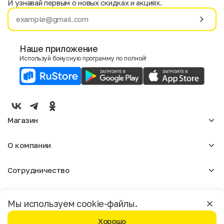
И узнавай первым о новых скидках и акциях.
Имя
Фамилия
Наше приложение
Используй бонусную программу по полной!
E-mail
Пол
Мужской
Женский
Магазин
Согласие на получение чеков по электронной почте
Женское
О компании
Мужское
Аксессуары
О нас
Детское
Сотрудничество
Отзывы
Блог
Оптовикам
Вакансии
Помощь
Москва
Арендодателям
Магазины
Мы используем cookie-файлы.
Реклама
Доставка и оплата
Бонусная программа
Хорошо
Условия возврата
Условия пользования
Политика конфиденциальности