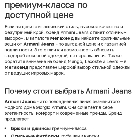
премиум-класса по
доступной цене
Если вы цените итальянский стиль, высокое качество и
безупречный крой, бренд Armani Jeans станет отличным
выбором. В каталоге
Мегахенд
вы найдёте оригинальные
вещи от
Armani
Jeans
- по выгодной цене и с гарантией
подлинности. Это отличная возможность обновить
гардероб люксовой одеждой, не переплачивая. Также
обратите внимание на
бренд Mango
,
Lacoste
и
Levi's
— в
Мегахенд
представлен широкий выбор стильной одежды
от ведущих мировых марок.
Почему стоит выбрать Armani Jeans
Armani Jeans -
это повседневная линия знаменитого
модного дома Giorgio Armani. Она сочетает в себе
элегантность, комфорт и современные тренды. Бренд
предлагает:
Брюки и джинсы
премиум-класса.
Стильные футболки,
рубашки и куртки.