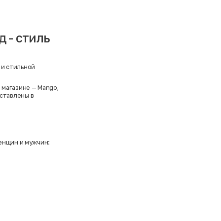
 - стиль
 и стильной
м магазине —
Mango
,
дставлены в
енщин и мужчин: