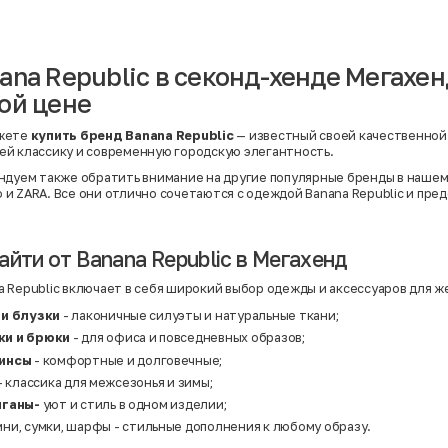
Вискоза | Нейлон
Вискоза | Полиэстер
й
Вискоза | Полиэстер | Хлопок
Вискоза | Эластан
ana Republic в секонд-хенде Мегахенд
Искусственная замша
ный
Кашемир
ой цене
Кашемир | Нейлон
й
Кашемир | Хлопок
Кашемир | Шерсть
жете
купить бренд Banana Republic
— известный своей качественной
Лён
й классику и современную городскую элегантность.
й
Модал
Натуральная замша
ндуем также обратить внимание на другие популярные бренды в наше
Натуральная кожа
o
и
ZARA
. Все они отлично сочетаются с одеждой Banana Republic и пре
Нейлон
Полиэстер
Полиэстер | Спандекс
Полиэстер | Хлопок
айти от Banana Republic в Мегахенд
Полиэстер | Экокожа
Полиэстер | Эластан
 Republic включает в себя широкий выбор одежды и аксессуаров для ж
Сатин
Твид
 и блузки
- лаконичные силуэты и натуральные ткани;
Хлопок
ки и брюки
- для офиса и повседневных образов;
Хлопок | Эластан
Шёлк
гинсы
- комфортные и долговечные;
Шёлк | Шерсть
- классика для межсезонья и зимы;
Шерсть
иганы-
уют и стиль в одном изделии;
Экокожа
Эластан
ни, сумки, шарфы - стильные дополнения к любому образу.