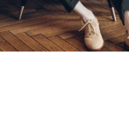
Материал
Акрил
Ангора
Ацетат
Бамбук
Бархат
Вельвет
Вискоза