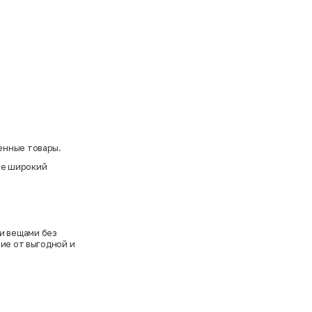
енные товары.
ете широкий
и вещами без
вие от выгодной и