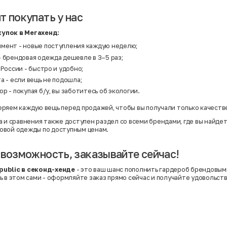
т покупать у нас
упок в Мегахенд:
мент - новые поступления каждую неделю;
 брендовая одежда дешевле в 3–5 раз;
 России - быстро и удобно;
а - если вещь не подошла;
р - покупая б/у, вы заботитесь об экологии.
ряем каждую вещь перед продажей, чтобы вы получали только качеств
а и сравнения также доступен раздел со
всеми брендами
, где вы найд
овой одежды по доступным ценам.
 возможность, заказывайте сейчас!
ublic в секонд-хенде
- это ваш шанс пополнить гардероб брендовым
ь в этом сами - оформляйте заказ прямо сейчас и получайте удовольст