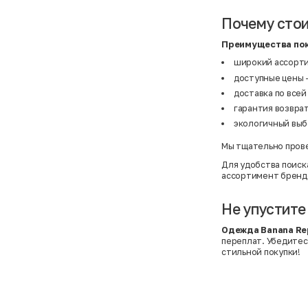
BF
41
BF
42
Почему стои
Bivolino
43
Black Forest
44
Blind Date
44,5
Преимущества пок
Bogner
45
широкий ассорти
Bonita
46
Boohoo
48+
доступные цены -
Brax
4XL
доставка по всей
British Knights
4XL
Bruno Banani
4XL
гарантия возврат
Buena Vista
5-7 лет
экологичный выбо
Bugatti
5XL
Burberry
5XL
Мы тщательно прове
C&A
5XL
Calvin Klein
62 см (3 мес.)
Для удобства поиск
Camel Active
68 см (6 мес.)
ассортимент бренд
Camp David
6-9 мес.
Caprice
6XL
Carhartt
6XL
Не упустите
Carlo Colucci
6XL
Cavori
80 см (12 мес.)
Одежда Banana Rep
Champion
8-10 лет
переплат. Убедитес
Chloe
86 см (18 мес.)
стильной покупки!
Christian Berg
9-18 мес.
Ciao
98 см (3 года)
CityLine
L
Claudio Conti
L
CLOCKHAUSE
L/XL
&Co
L/XL